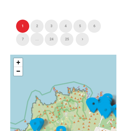
1
2
3
4
5
6
7
...
24
25
+
−