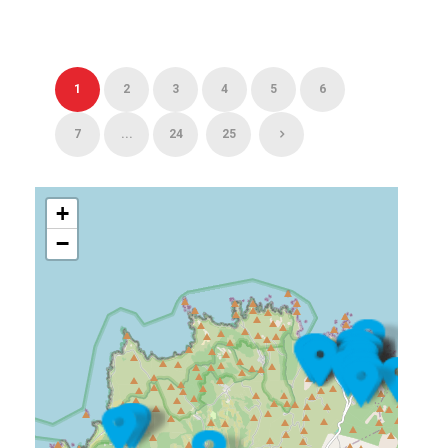
1
2
3
4
5
6
7
...
24
25
+
−