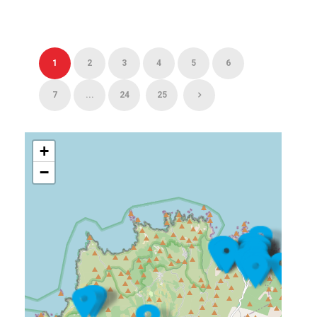
1
2
3
4
5
6
7
...
24
25
+
−