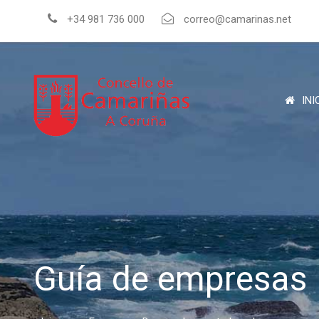
+34 981 736 000
correo@camarinas.net
INI
Guía de empresas