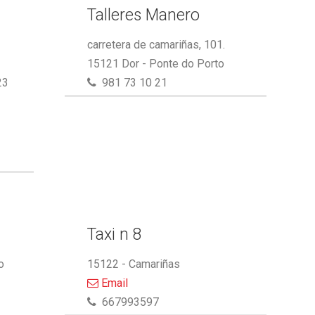
Talleres Manero
carretera de camariñas, 101.
15121 Dor - Ponte do Porto
23
981 73 10 21
Taxi n 8
o
15122 - Camariñas
Email
667993597