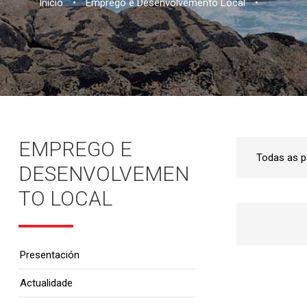
Inicio
•
Emprego e Desenvolvemento Local
•
EMPREGO E
DESENVOLVEMEN
TO LOCAL
Presentación
Actualidade