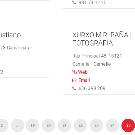
981 73 12 25
ustiano
XURXO M.R. BAÑA |
FOTOGRAFÍA
123 Camariñas -
Rúa Principal 48. 15121
Camelle - Camelle
72
Web
Email
636 399 209
2
...
19
20
21
22
23
24
25