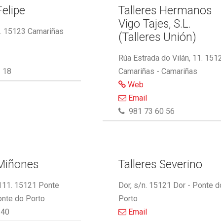
Felipe
Talleres Hermanos
Vigo Tajes, S.L.
2. 15123 Camariñas
(Talleres Unión)
Rúa Estrada do Vilán, 11. 151
 18
Camariñas - Camariñas
Web
Email
981 73 60 56
 Miñones
Talleres Severino
 111. 15121 Ponte
Dor, s/n. 15121 Dor - Ponte d
onte do Porto
Porto
340
Email