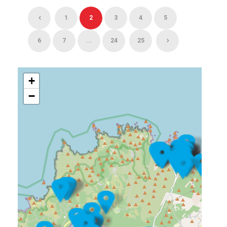
1
2
3
4
5
6
7
...
24
25
+
−