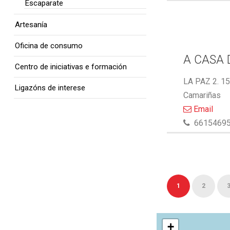
Escaparate
Artesanía
Oficina de consumo
A CASA 
Centro de iniciativas e formación
LA PAZ 2. 1
Ligazóns de interese
Camariñas
Email
6615469
1
2
+