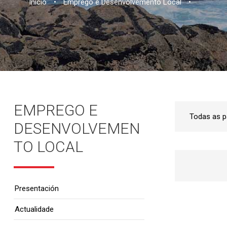
Inicio
•
Emprego e Desenvolvemento Local
•
EMPREGO E
DESENVOLVEMEN
TO LOCAL
Presentación
Actualidade