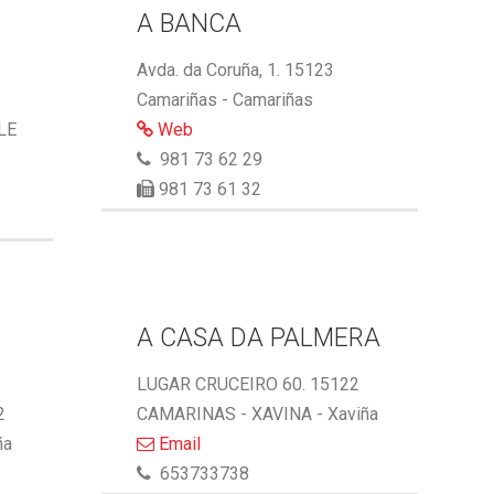
A BANCA
Avda. da Coruña, 1. 15123
Camariñas - Camariñas
LE
Web
981 73 62 29
981 73 61 32
A CASA DA PALMERA
LUGAR CRUCEIRO 60. 15122
2
CAMARINAS - XAVINA - Xaviña
ña
Email
653733738