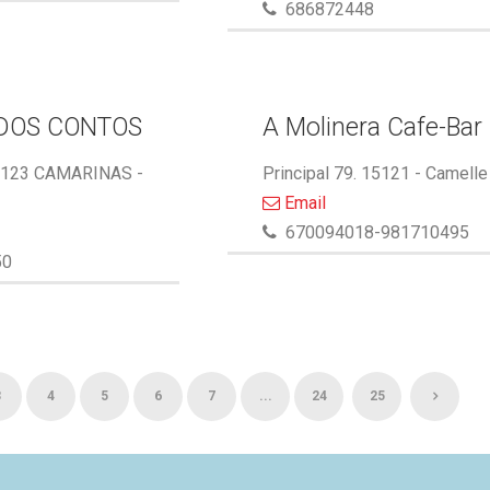
686872448
DOS CONTOS
A Molinera Cafe-Bar
5123 CAMARINAS -
Principal 79. 15121 - Camelle
Email
670094018-981710495
50
3
4
5
6
7
...
24
25