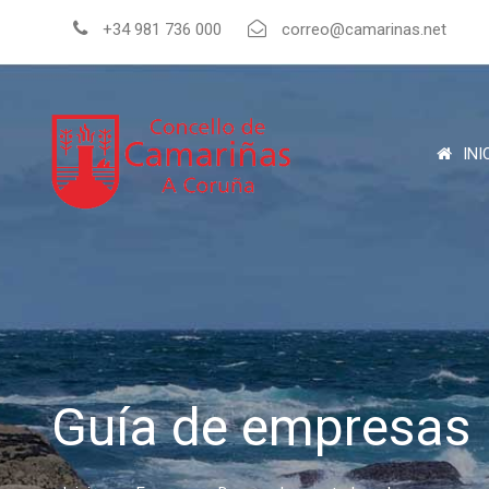
+34 981 736 000
correo@camarinas.net
INI
Guía de empresas