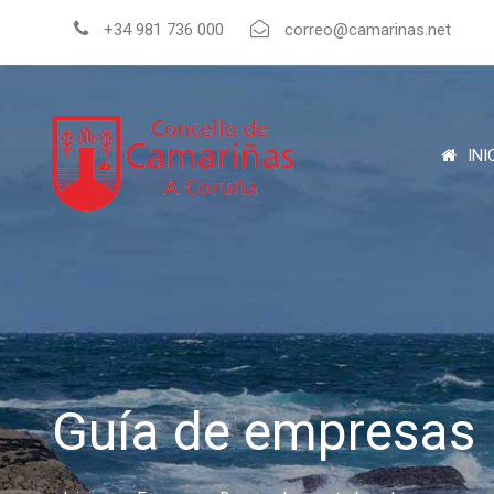
+34 981 736 000
correo@camarinas.net
INI
Guía de empresas