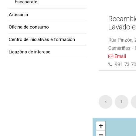
Escaparate
Artesanía
Recambio
Lavado e
Oficina de consumo
Centro de iniciativas e formación
Rúa Pinzón, 
Camariñas -
Ligazóns de interese
Email
981 73 70
1
+
−