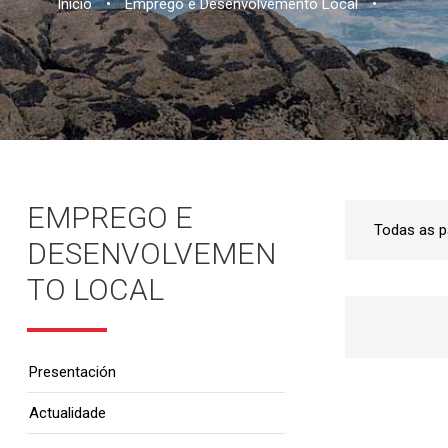
Inicio
•
Emprego e Desenvolvemento Local
•
EMPREGO E
DESENVOLVEMEN
TO LOCAL
Presentación
Actualidade