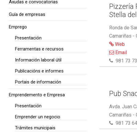
Axudas e convocatorias
Pizzería
Stella de
Guía de empresas
Emprego
Ronda de San
Camariñas -
Presentación
Web
Ferramentas e recursos
Email
Información laboral útil
981 73 73
Publicacións e informes
Portais de información
Pub Snac
Emprendemento e Empresa
Presentación
Avda. Juan C
Camariñas -
Emprender un negocio
981 73 64
Trámites municipais