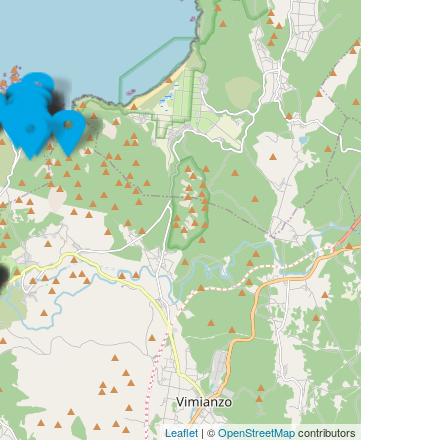
Leaflet
| ©
OpenStreetMap
contributors