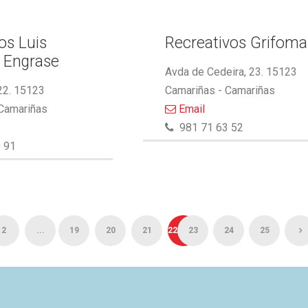
s Luis
Recreativos Grifoma
 Engrase
Avda de Cedeira, 23. 15123
22. 15123
Camariñas - Camariñas
 Camariñas
Email
981 71 63 52
 91
2
...
19
20
21
22
23
24
25