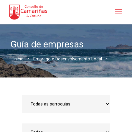
Guía de empresas
Inicio
•
Emprego e Desenvolvemento Local
•