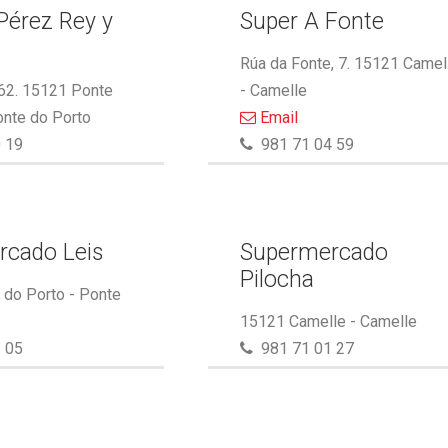
Pérez Rey y
Super A Fonte
.
Rúa da Fonte, 7. 15121 Camel
 62. 15121 Ponte
- Camelle
onte do Porto
Email
 19
981 71 04 59
rcado Leis
Supermercado
Pilocha
do Porto - Ponte
15121 Camelle - Camelle
 05
981 71 01 27