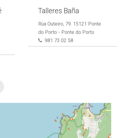
é
Talleres Baña
Rúa Outeiro, 79. 15121 Ponte
e
do Porto - Ponte do Porto
981 73 02 58