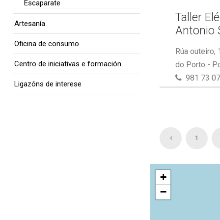
Escaparate
Taller El
Artesanía
Antonio 
Oficina de consumo
Rúa outeiro,
Centro de iniciativas e formación
do Porto - P
981 73 07
Ligazóns de interese
1
+
−