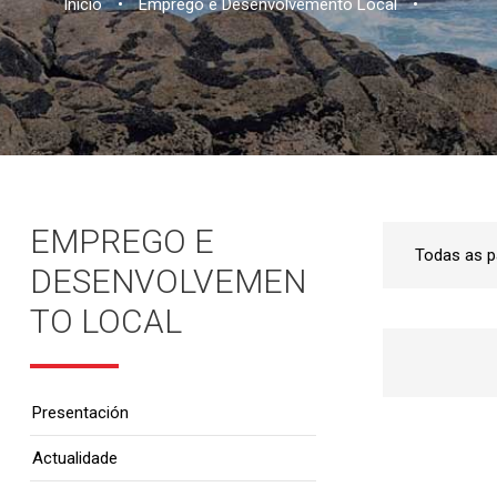
Inicio
•
Emprego e Desenvolvemento Local
•
EMPREGO E
DESENVOLVEMEN
TO LOCAL
Presentación
Actualidade