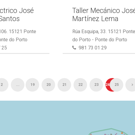
éctrico José
Taller Mecánico Jos
Santos
Martínez Lema
 106. 15121 Ponte
Rúa Esquipa, 33. 15121 Pont
onte do Porto
do Porto - Ponte do Porto
 25
981 73 01 29
2
...
19
20
21
22
23
24
25