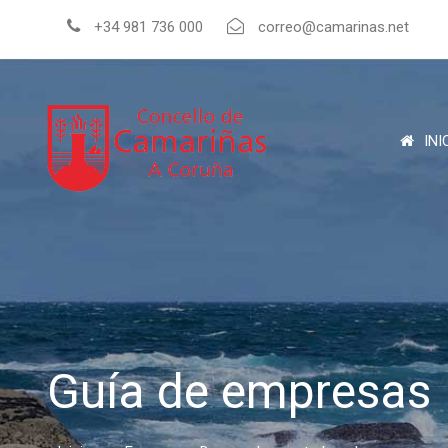
+34 981 736 000
correo@camarinas.net
INI
Guía de empresas