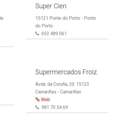
Super Cien
le
15121 Ponte do Porto - Ponte
do Porto
653 489 061
Supermercados Froiz
Avda. da Coruña, 20. 15123
Camariñas - Camariñas
Web
981 70 54 69