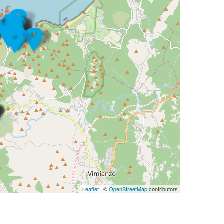
Leaflet
| ©
OpenStreetMap
contributors