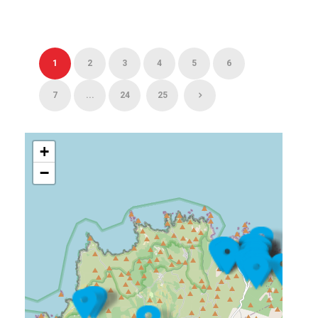
1
2
3
4
5
6
7
...
24
25
+
−