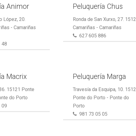
ía Animor
Peluquería Chus
o López, 20.
Ronda de San Xurxo, 27. 151
iñas - Camariñas
Camariñas - Camariñas
627 605 886
 48
ía Macrix
Peluquería Marga
 36. 15121 Ponte
Travesía da Esquipa, 10. 151
onte do Porto
Ponte do Porto - Ponte do
 09
Porto
981 73 05 05