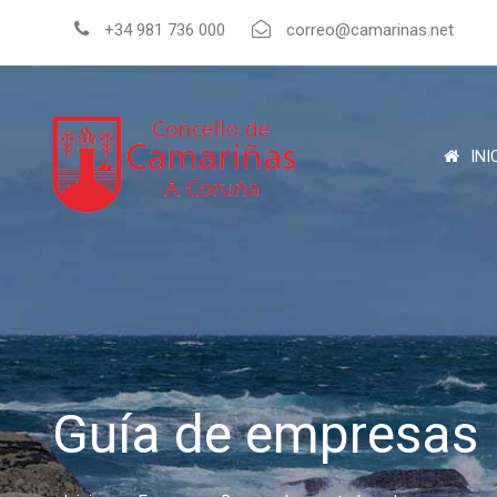
+34 981 736 000
correo@camarinas.net
INI
Guía de empresas