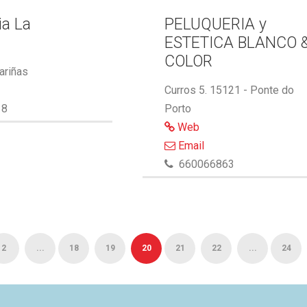
ia La
PELUQUERIA y
ESTETICA BLANCO 
COLOR
ariñas
Curros 5. 15121 - Ponte do
18
Porto
Web
Email
660066863
2
...
18
19
20
21
22
...
24