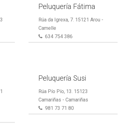
Peluquería Fátima
23
Rúa da Igrexa, 7. 15121 Arou -
Camelle
634 754 386
Peluquería Susi
21
Rúa Pío Pío, 13. 15123
Camariñas - Camariñas
981 73 71 80