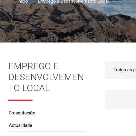
Inicio
•
Emprego e Desenvolvemento Local
•
EMPREGO E
DESENVOLVEMEN
TO LOCAL
Presentación
Actualidade