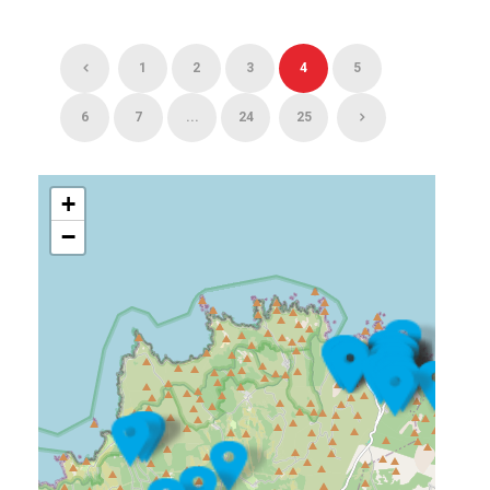
1
2
3
4
5
6
7
...
24
25
+
−