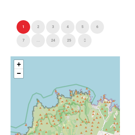
1
2
3
4
5
6
7
...
24
25
+
−