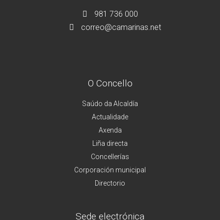
981 736 000
correo@camarinas.net
O Concello
Saúdo da Alcaldía
Actualidade
Axenda
Liña directa
Concellerías
Corporación municipal
Directorio
Sede electrónica