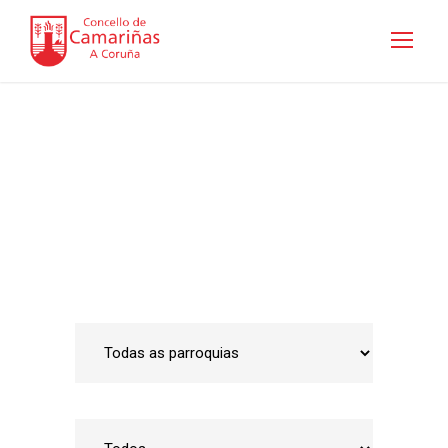
Guía de empresas
Inicio
•
Emprego e Desenvolvemento Local
•