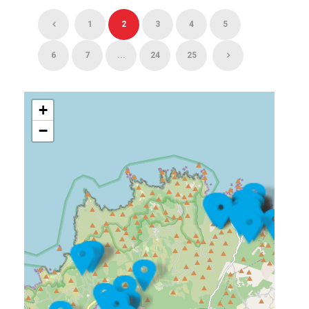
1
2
3
4
5
6
7
...
24
25
+
−