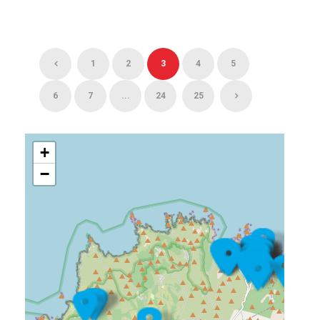
1
2
3
4
5
6
7
...
24
25
+
−