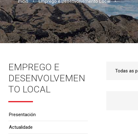
Inicio
•
Emprego e Desenvolvemento Local
•
EMPREGO E
DESENVOLVEMEN
TO LOCAL
Presentación
Actualidade