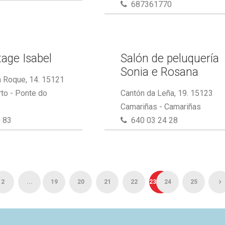
687361770
tage Isabel
Salón de peluquería
Sonia e Rosana
 Roque, 14. 15121
to - Ponte do
Cantón da Leña, 19. 15123
Camariñas - Camariñas
 83
640 03 24 28
2
...
19
20
21
22
23
24
25