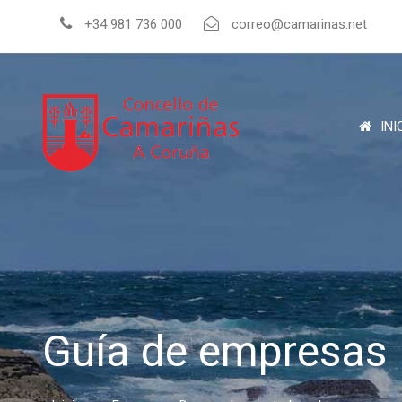
+34 981 736 000
correo@camarinas.net
INI
Guía de empresas