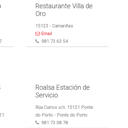
o
Restaurante Villa de
Oro
15123 - Camariñas
Email
7
981 73 63 54
S
Roalsa Estación de
Servicio
Rúa Curros s/n. 15121 Ponte
21
do Porto - Ponte do Porto
981 73 08 78