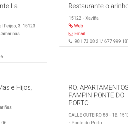
nte La
Restaurante o arinh
15122 - Xaviña
l Feijoo, 3. 15123
Web
 Camariñas
Email
981 73 08 21/ 677 999 18
96
as e Hijos,
RO. APARTAMENTO
PAMPIN PONTE DO
PORTO
ariñas
CALLE OUTEIRO 88 - 1B. 151
 06
- Ponte do Porto