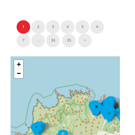
1
2
3
4
5
6
7
...
24
25
+
−