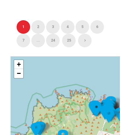
1
2
3
4
5
6
7
...
24
25
+
−