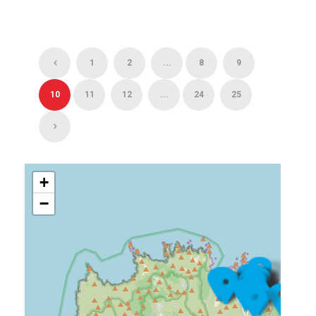
1
2
...
8
9
10
11
12
...
24
25
+
−