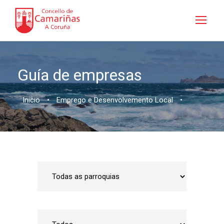
Guía de empresas
Inicio
•
Emprego e Desenvolvemento Local
•