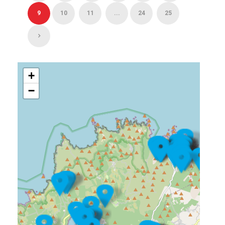
9
10
11
...
24
25
+
−