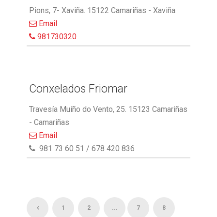
Pions, 7- Xaviña. 15122 Camariñas - Xaviña
Email
981730320
Conxelados Friomar
Travesía Muíño do Vento, 25. 15123 Camariñas
- Camariñas
Email
981 73 60 51 / 678 420 836
1
2
...
7
8