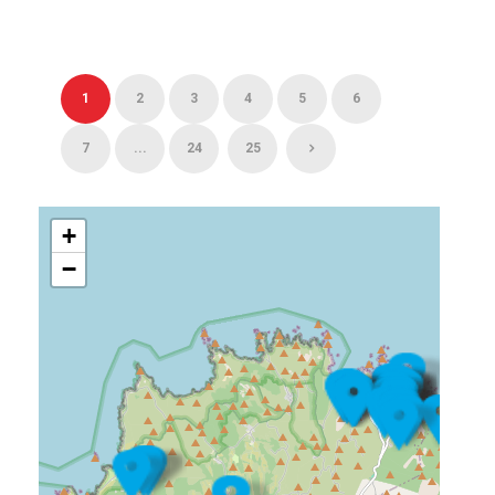
1
2
3
4
5
6
7
...
24
25
+
−