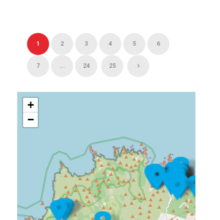
1
2
3
4
5
6
7
...
24
25
+
−