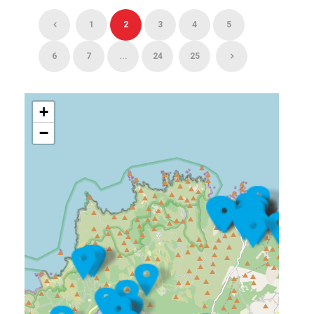
1
2
3
4
5
6
7
...
24
25
+
−