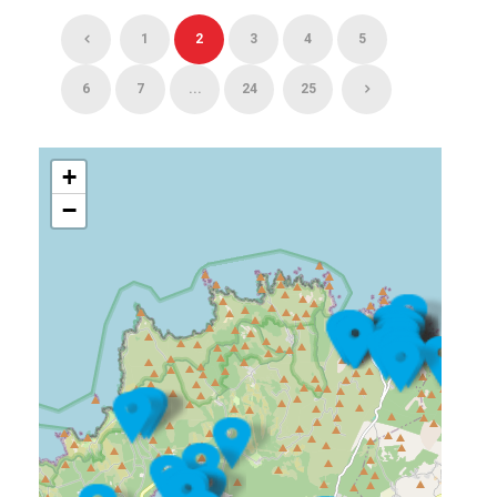
1
2
3
4
5
6
7
...
24
25
+
−