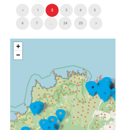
1
2
3
4
5
6
7
...
24
25
+
−