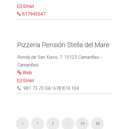
Email
617945547
Pizzería Pensión Stella del Mare
Ronda de San Xurxo, 7. 15123 Camariñas -
Camariñas
Web
Email
981 73 73 04/ 678 874 104
1
2
...
19
20