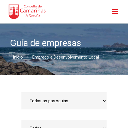
Guía de empresas
Inicio
•
Emprego e Desenvolvemento Local
•