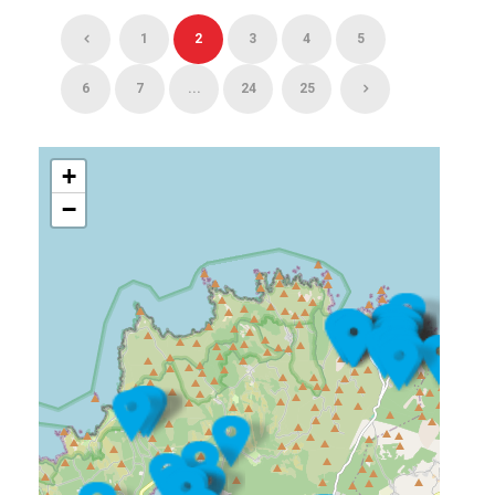
1
2
3
4
5
6
7
...
24
25
+
−