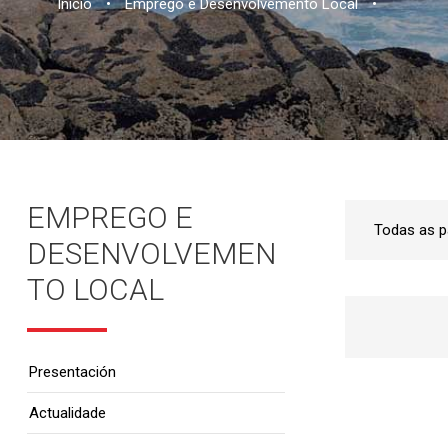
Inicio
•
Emprego e Desenvolvemento Local
•
EMPREGO E
DESENVOLVEMEN
TO LOCAL
Presentación
Actualidade