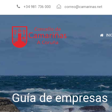
+34 981 736 000
correo@camarinas.net
INI
Guía de empresas