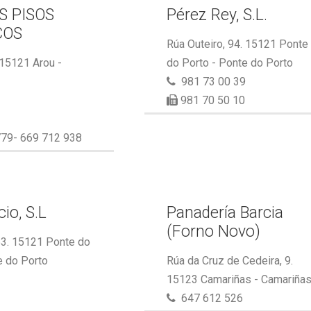
S PISOS
Pérez Rey, S.L.
COS
Rúa Outeiro, 94. 15121 Ponte
 15121 Arou -
do Porto - Ponte do Porto
981 73 00 39
981 70 50 10
79- 669 712 938
io, S.L
Panadería Barcia
(Forno Novo)
53. 15121 Ponte do
e do Porto
Rúa da Cruz de Cedeira, 9.
15123 Camariñas - Camariña
647 612 526