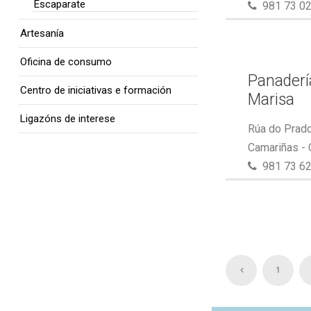
Escaparate
981 73 02
Artesanía
Oficina de consumo
Panaderí
Centro de iniciativas e formación
Marisa
Ligazóns de interese
Rúa do Prado
Camariñas -
981 73 62
1