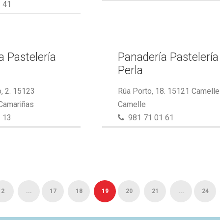
 41
a Pastelería
Panadería Pastelería
Perla
, 2. 15123
Rúa Porto, 18. 15121 Camelle
 Camariñas
Camelle
 13
981 71 01 61
2
...
17
18
19
20
21
...
24