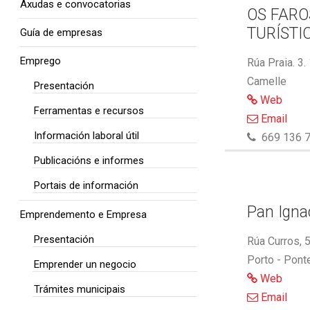
Axudas e convocatorias
OS FARO
TURÍSTI
Guía de empresas
Emprego
Rúa Praia. 3.
Camelle
Presentación
Web
Ferramentas e recursos
Email
Información laboral útil
669 136 7
Publicacións e informes
Portais de información
Pan Ignac
Emprendemento e Empresa
Presentación
Rúa Curros, 
Porto - Pont
Emprender un negocio
Web
Trámites municipais
Email