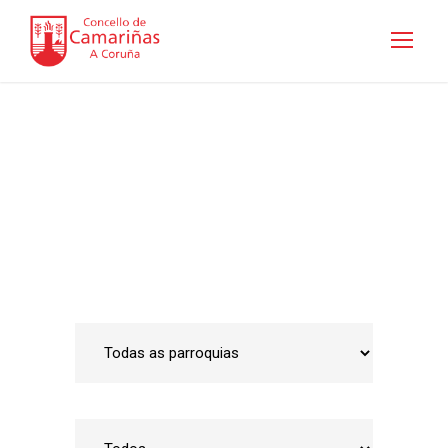
Guía de empresas
Inicio
•
Emprego e Desenvolvemento Local
•