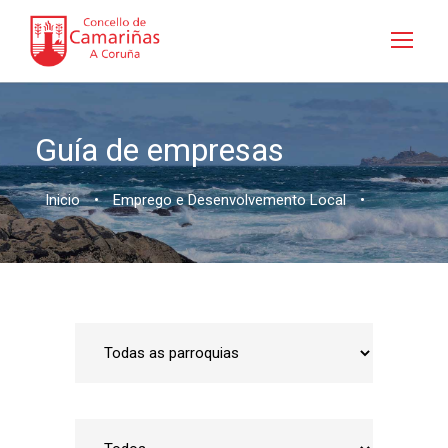
Guía de empresas
Inicio
•
Emprego e Desenvolvemento Local
•