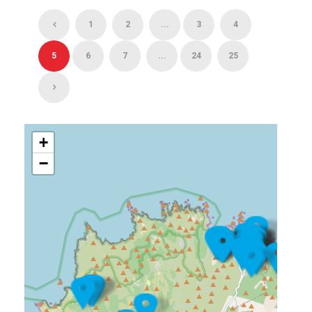
1
2
...
3
4
5
6
7
...
24
25
+
−