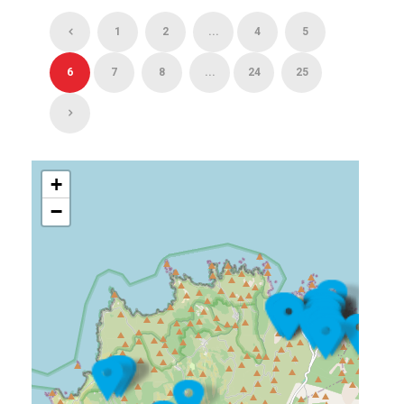
1
2
...
4
5
6
7
8
...
24
25
+
−