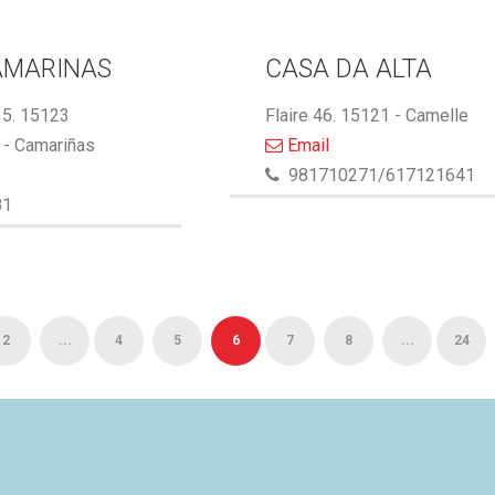
AMARINAS
CASA DA ALTA
5. 15123
Flaire 46. 15121 - Camelle
- Camariñas
Email
981710271/617121641
81
2
...
4
5
6
7
8
...
24