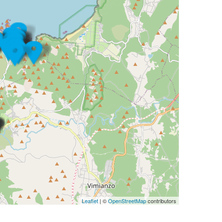
Leaflet
| ©
OpenStreetMap
contributors