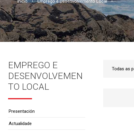
Inicio
•
Emprego e Desenvolvemento Local
•
EMPREGO E
DESENVOLVEMEN
TO LOCAL
Presentación
Actualidade