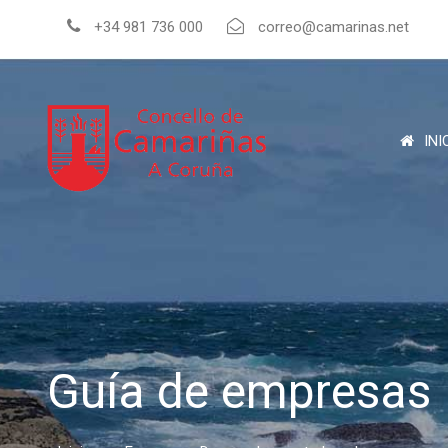
+34 981 736 000
correo@camarinas.net
INI
Guía de empresas