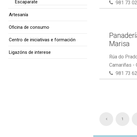
Escaparate
981 73 02
Artesanía
Oficina de consumo
Panaderí
Centro de iniciativas e formación
Marisa
Ligazóns de interese
Rúa do Prado
Camariñas -
981 73 62
1