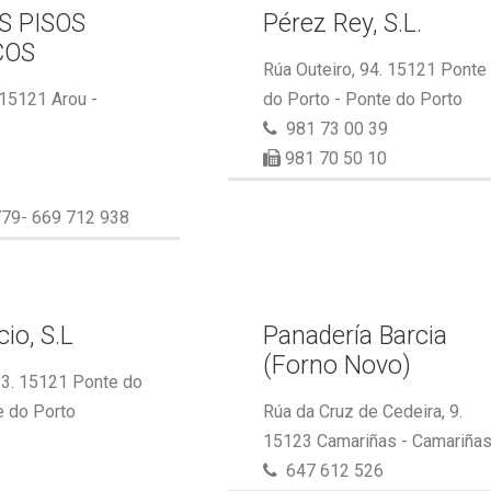
S PISOS
Pérez Rey, S.L.
COS
Rúa Outeiro, 94. 15121 Ponte
 15121 Arou -
do Porto - Ponte do Porto
981 73 00 39
981 70 50 10
79- 669 712 938
io, S.L
Panadería Barcia
(Forno Novo)
53. 15121 Ponte do
e do Porto
Rúa da Cruz de Cedeira, 9.
15123 Camariñas - Camariña
647 612 526