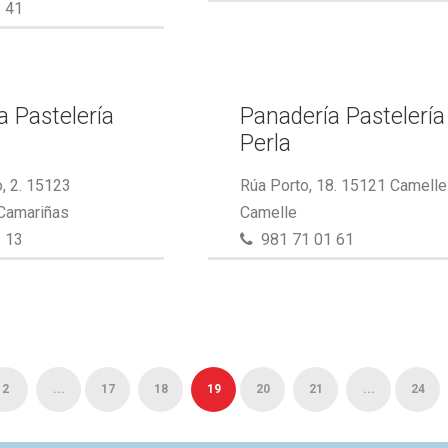
 41
a Pastelería
Panadería Pastelería
Perla
, 2. 15123
Rúa Porto, 18. 15121 Camelle
 Camariñas
Camelle
 13
981 71 01 61
2
...
17
18
19
20
21
...
24