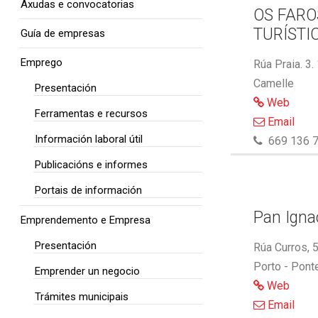
Axudas e convocatorias
OS FARO
TURÍSTI
Guía de empresas
Emprego
Rúa Praia. 3.
Camelle
Presentación
Web
Ferramentas e recursos
Email
Información laboral útil
669 136 7
Publicacións e informes
Portais de información
Pan Ignac
Emprendemento e Empresa
Presentación
Rúa Curros, 
Porto - Pont
Emprender un negocio
Web
Trámites municipais
Email