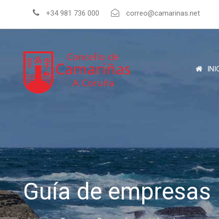
+34 981 736 000
correo@camarinas.net
INI
Guía de empresas