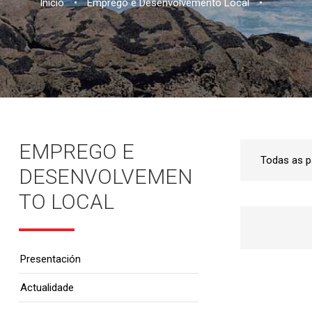
Inicio
•
Emprego e Desenvolvemento Local
•
EMPREGO E
DESENVOLVEMEN
TO LOCAL
Presentación
Actualidade