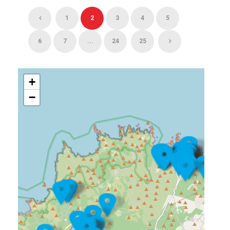
1
2
3
4
5
6
7
...
24
25
+
−