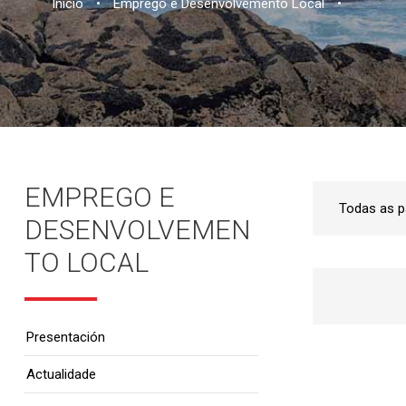
Inicio
•
Emprego e Desenvolvemento Local
•
EMPREGO E
DESENVOLVEMEN
TO LOCAL
Presentación
Actualidade