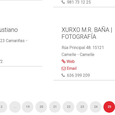
981 73 12 25
ustiano
XURXO M.R. BAÑA |
FOTOGRAFÍA
123 Camariñas -
Rúa Principal 48. 15121
Camelle - Camelle
72
Web
Email
636 399 209
2
...
19
20
21
22
23
24
25