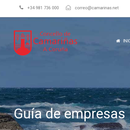
+34 981 736 000
correo@camarinas.net
INI
Guía de empresas