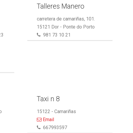
Talleres Manero
carretera de camariñas, 101.
15121 Dor - Ponte do Porto
23
981 73 10 21
Taxi n 8
o
15122 - Camariñas
Email
667993597