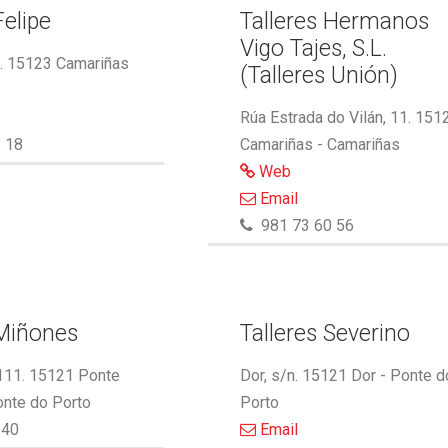
Felipe
Talleres Hermanos
Vigo Tajes, S.L.
2. 15123 Camariñas
(Talleres Unión)
Rúa Estrada do Vilán, 11. 151
 18
Camariñas - Camariñas
Web
Email
981 73 60 56
 Miñones
Talleres Severino
 111. 15121 Ponte
Dor, s/n. 15121 Dor - Ponte d
onte do Porto
Porto
340
Email