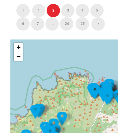
1
2
3
4
5
6
7
...
24
25
+
−