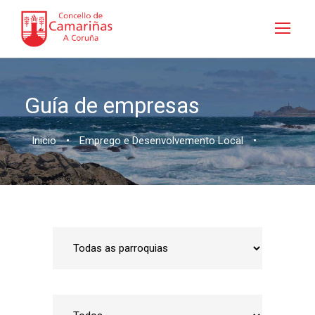
Guía de empresas
Inicio
•
Emprego e Desenvolvemento Local
•