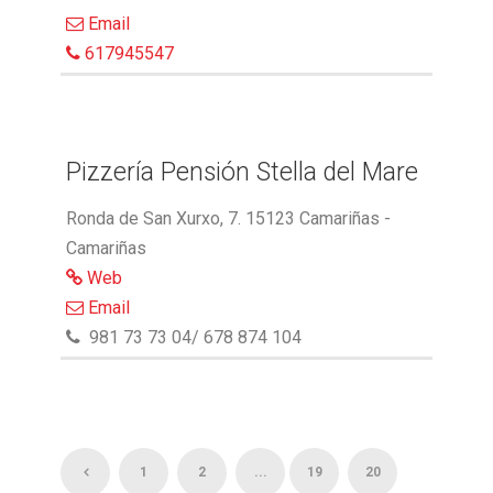
Email
617945547
Pizzería Pensión Stella del Mare
Ronda de San Xurxo, 7. 15123 Camariñas -
Camariñas
Web
Email
981 73 73 04/ 678 874 104
1
2
...
19
20