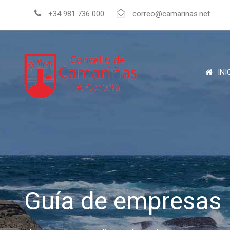
+34 981 736 000
correo@camarinas.net
INI
Guía de empresas