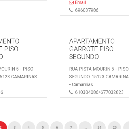
Email
696037986
MENTO
APARTAMENTO
 PISO
GARROTE PISO
O
SEGUNDO
MOURIN 5 - PISO
RUA PISTA MOURIN 5 - PISO
15123 CAMARINAS
SEGUNDO. 15123 CAMARIN
- Camariñas
86
610304086/677032823
2
3
4
5
6
7
...
24
25