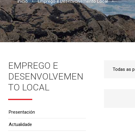
Inicio
•
Emprego e Desenvolvemento Local
•
EMPREGO E
DESENVOLVEMEN
TO LOCAL
Presentación
Actualidade