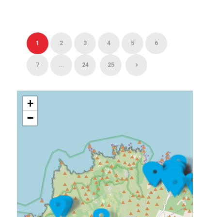
1
2
3
4
5
6
7
...
24
25
+
−