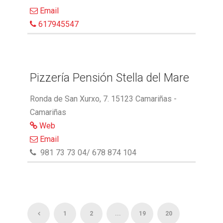
Email
617945547
Pizzería Pensión Stella del Mare
Ronda de San Xurxo, 7. 15123 Camariñas -
Camariñas
Web
Email
981 73 73 04/ 678 874 104
1
2
...
19
20