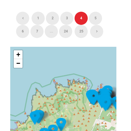
1
2
3
4
5
6
7
...
24
25
+
−