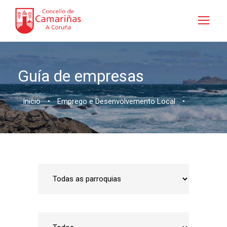
Guía de empresas
Inicio
•
Emprego e Desenvolvemento Local
•