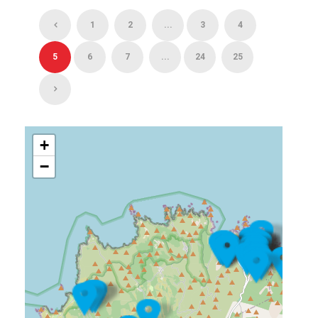
1
2
...
3
4
5
6
7
...
24
25
+
−