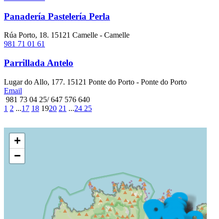
Panadería Pastelería Perla
Rúa Porto, 18. 15121 Camelle - Camelle
981 71 01 61
Parrillada Antelo
Lugar do Allo, 177. 15121 Ponte do Porto - Ponte do Porto
Email
981 73 04 25/ 647 576 640
1
2
...
17
18
19
20
21
...
24
25
+
−