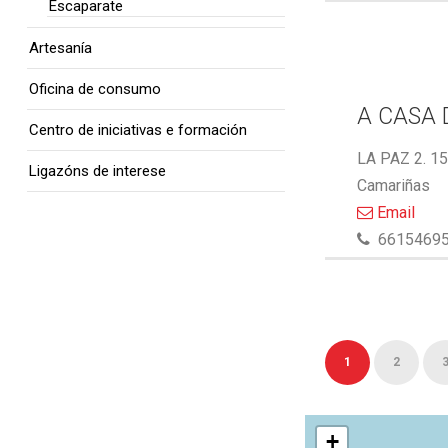
Escaparate
Artesanía
Oficina de consumo
A CASA 
Centro de iniciativas e formación
LA PAZ 2. 1
Ligazóns de interese
Camariñas
Email
6615469
1
2
+