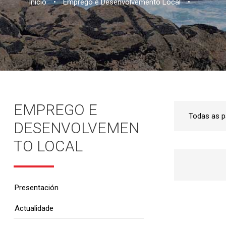
Inicio
•
Emprego e Desenvolvemento Local
•
EMPREGO E
DESENVOLVEMEN
TO LOCAL
Presentación
Actualidade