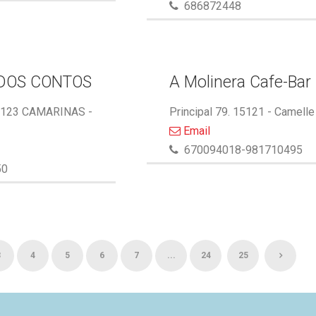
686872448
DOS CONTOS
A Molinera Cafe-Bar
5123 CAMARINAS -
Principal 79. 15121 - Camelle
Email
670094018-981710495
50
3
4
5
6
7
...
24
25