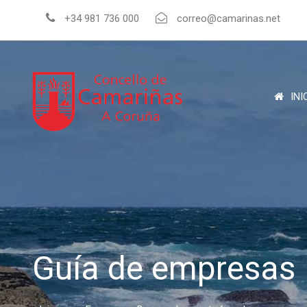
+34 981 736 000
correo@camarinas.net
INI
Guía de empresas