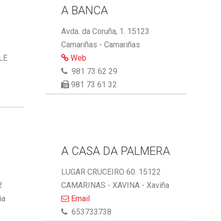
A BANCA
Avda. da Coruña, 1. 15123
Camariñas - Camariñas
LE
Web
981 73 62 29
981 73 61 32
A CASA DA PALMERA
LUGAR CRUCEIRO 60. 15122
2
CAMARINAS - XAVINA - Xaviña
ña
Email
653733738