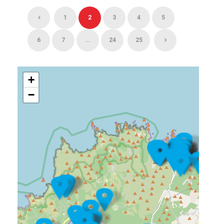
1
2
3
4
5
6
7
...
24
25
+
−