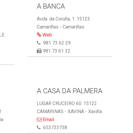
A BANCA
Avda. da Coruña, 1. 15123
Camariñas - Camariñas
LE
Web
981 73 62 29
981 73 61 32
A CASA DA PALMERA
LUGAR CRUCEIRO 60. 15122
2
CAMARINAS - XAVINA - Xaviña
ña
Email
653733738