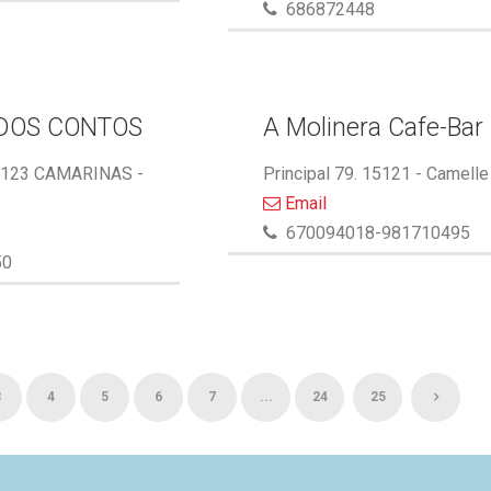
686872448
DOS CONTOS
A Molinera Cafe-Bar
5123 CAMARINAS -
Principal 79. 15121 - Camelle
Email
670094018-981710495
50
3
4
5
6
7
...
24
25