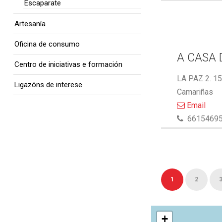
Escaparate
Artesanía
Oficina de consumo
A CASA 
Centro de iniciativas e formación
LA PAZ 2. 1
Ligazóns de interese
Camariñas
Email
6615469
1
2
+