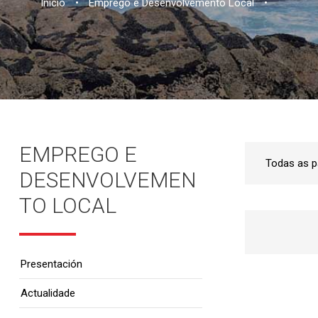
Inicio
•
Emprego e Desenvolvemento Local
•
EMPREGO E
DESENVOLVEMEN
TO LOCAL
Presentación
Actualidade