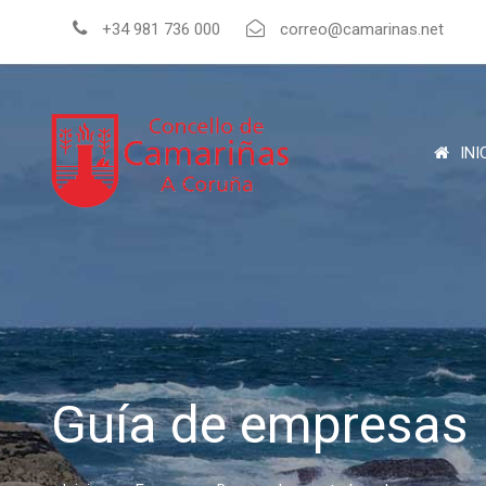
+34 981 736 000
correo@camarinas.net
INI
Guía de empresas