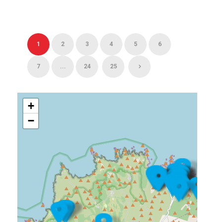
1
2
3
4
5
6
7
...
24
25
+
−