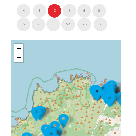
1
2
3
4
5
6
7
...
24
25
+
−